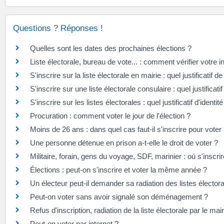
Questions ? Réponses !
Quelles sont les dates des prochaines élections ?
Liste électorale, bureau de vote... : comment vérifier votre i
S'inscrire sur la liste électorale en mairie : quel justificatif d
S'inscrire sur une liste électorale consulaire : quel justificati
S'inscrire sur les listes électorales : quel justificatif d'identi
Procuration : comment voter le jour de l'élection ?
Moins de 26 ans : dans quel cas faut-il s'inscrire pour voter
Une personne détenue en prison a-t-elle le droit de voter ?
Militaire, forain, gens du voyage, SDF, marinier : où s'inscri
Élections : peut-on s'inscrire et voter la même année ?
Un électeur peut-il demander sa radiation des listes élector
Peut-on voter sans avoir signalé son déménagement ?
Refus d'inscription, radiation de la liste électorale par le mair
Peut-on voter par internet ?