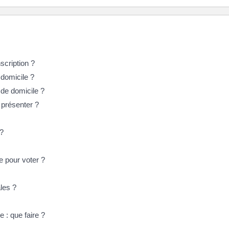
nscription ?
e domicile ?
f de domicile ?
té présenter ?
 ?
re pour voter ?
ales ?
e : que faire ?