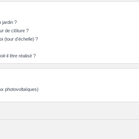
 jardin ?
ur de clôture ?
i (tour d'échelle) ?
-il être réalisé ?
ux photovoltaïques)