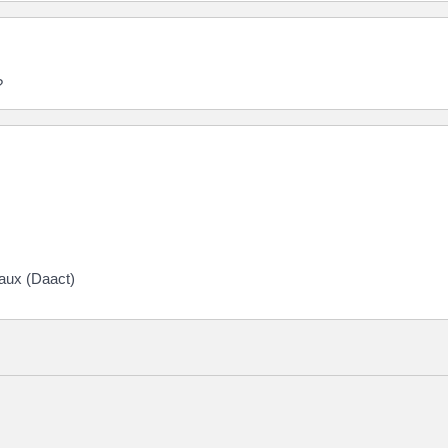
?
vaux (Daact)