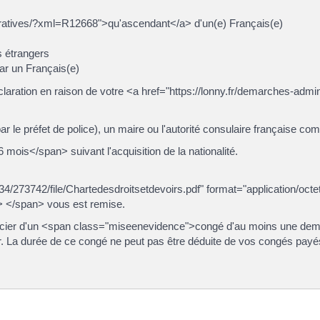
stratives/?xml=R12668">qu'ascendant</a> d'un(e) Français(e)
s étrangers
par un Français(e)
aration en raison de votre <a href="https://lonny.fr/demarches-admin
r le préfet de police), un maire ou l'autorité consulaire française co
ois</span> suivant l'acquisition de la nationalité.
234/273742/file/Chartedesdroitsetdevoirs.pdf" format="application/oct
a> </span> vous est remise.
néficier d'un <span class="miseenevidence">congé d'au moins une dem
r. La durée de ce congé ne peut pas être déduite de vos congés payé