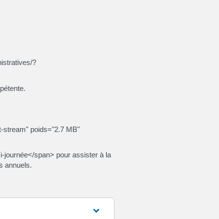
istratives/?
mpétente.
et-stream" poids="2.7 MB"
i-journée</span> pour assister à la
s annuels.