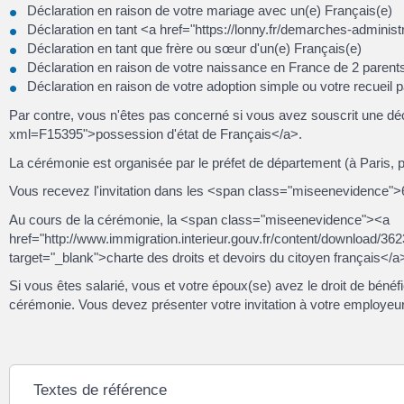
Déclaration en raison de votre mariage avec un(e) Français(e)
Déclaration en tant <a href="https://lonny.fr/demarches-admini
Déclaration en tant que frère ou sœur d'un(e) Français(e)
Déclaration en raison de votre naissance en France de 2 parent
Déclaration en raison de votre adoption simple ou votre recueil 
Par contre, vous n'êtes pas concerné si vous avez souscrit une décl
xml=F15395">possession d'état de Français</a>.
La cérémonie est organisée par le préfet de département (à Paris, pa
Vous recevez l'invitation dans les <span class="miseenevidence">6 m
Au cours de la cérémonie, la <span class="miseenevidence"><a
href="http://www.immigration.interieur.gouv.fr/content/download/36
target="_blank">charte des droits et devoirs du citoyen français</
Si vous êtes salarié, vous et votre époux(se) avez le droit de bé
cérémonie. Vous devez présenter votre invitation à votre employeu
Textes de référence