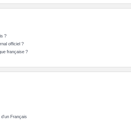
is ?
al officiel ?
gue française ?
) d'un Français