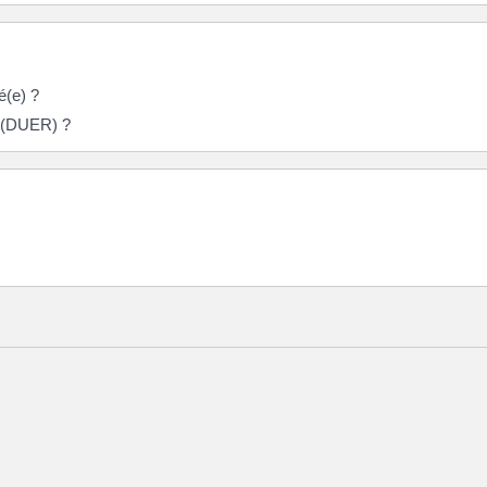
é(e) ?
s (DUER) ?