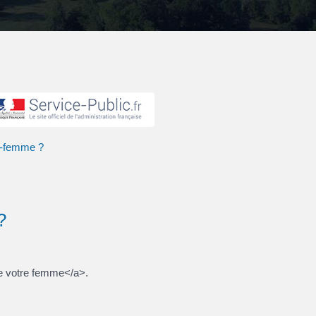
ex-femme ?
 ?
de votre femme</a>.