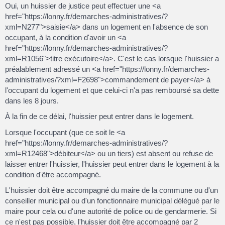
Oui, un huissier de justice peut effectuer une <a
href="https://lonny.fr/demarches-administratives/?
xml=N277">saisie</a> dans un logement en l'absence de son
occupant, à la condition d'avoir un <a
href="https://lonny.fr/demarches-administratives/?
xml=R1056">titre exécutoire</a>. C'est le cas lorsque l'huissier a
préalablement adressé un <a href="https://lonny.fr/demarches-
administratives/?xml=F2698">commandement de payer</a> à
l'occupant du logement et que celui-ci n'a pas remboursé sa dette
dans les 8 jours.
À la fin de ce délai, l'huissier peut entrer dans le logement.
Lorsque l'occupant (que ce soit le <a
href="https://lonny.fr/demarches-administratives/?
xml=R12468">débiteur</a> ou un tiers) est absent ou refuse de
laisser entrer l'huissier, l'huissier peut entrer dans le logement à la
condition d'être accompagné.
L'huissier doit être accompagné du maire de la commune ou d'un
conseiller municipal ou d'un fonctionnaire municipal délégué par le
maire pour cela ou d'une autorité de police ou de gendarmerie. Si
ce n'est pas possible, l'huissier doit être accompagné par 2