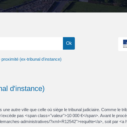
e proximité (ex-tribunal d'instance)
nal d'instance)
s une autre ville que celle où siège le tribunal judiciaire. Comme le tribu
nt n'excède pas <span class="valeur">10 000 €</span>. Avant le procès
ny.fr/demarches-administratives/?xml=R12542">requête</a>, soit par <a 