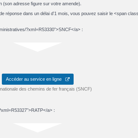
n (son adresse figure sur votre amende).
as de réponse dans un délai d'1 mois, vous pouvez saisir le <span c
s-administratives/?xml=R53330">SNCF</a> :
Accéder au service en ligne
 nationale des chemins de fer français (SNCF)
ves/?xml=R53327">RATP</a> :