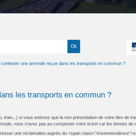
 contester une amende reçue dans les transports en commun ?
dans les transports en commun ?
rain...) si vous estimez que la non présentation de votre titre de tra
mple, vous n'avez pas pu composter votre ticket car les bornes de 
sser une réclamation auprès du <span class="miseenevidence">ser