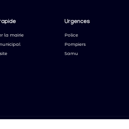
rapide
Urgences
r la mairie
Police
municipal
Pompiers
site
Samu
y. Tous droits réservés.
Mentions légales
|
Politique de co