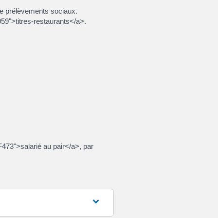
de prélèvements sociaux.
059">titres-restaurants</a>.
F473">salarié au pair</a>, par