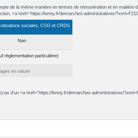
compte de la même manière en termes de rémunération et en matière 
nction, <a href="https://lonny.fr/demarches-administratives/?xml=F21
otisations sociales, CSG et CRDS
Non
uf réglementation particulière)
tages en nature
 (cas d'un <a href="https://lonny.fr/demarches-administratives/?xml=