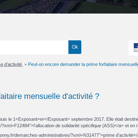
e d'activité
Peut-on encore demander la prime forfaitaire mensuelle 
>
itaire mensuelle d'activité ?
e depuis le 1<Exposant>er</Exposant> septembre 2017. Elle était dest
/?xml=F12484">l'allocation de solidarité spécifique (ASS)</a> et en re
lonny.fr/demarches-administratives/?xml=N31477">prime d'activité</a