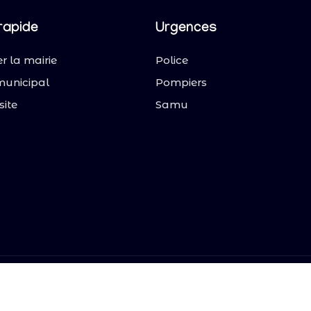
rapide
Urgences
r la mairie
Police
municipal
Pompiers
site
Samu
y. Tous droits réservés.
Mentions légales
|
Politique de co
protégé par reCAPTCHA et Google
Politique de confidentialité
et
Conditions d'utili