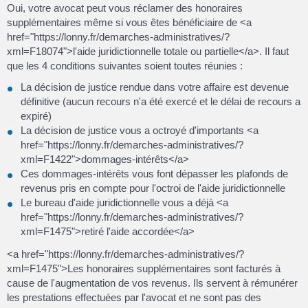
Oui, votre avocat peut vous réclamer des honoraires
supplémentaires même si vous êtes bénéficiaire de <a
href="https://lonny.fr/demarches-administratives/?
xml=F18074">l'aide juridictionnelle totale ou partielle</a>. Il faut
que les 4 conditions suivantes soient toutes réunies :
La décision de justice rendue dans votre affaire est devenue
définitive (aucun recours n'a été exercé et le délai de recours a
expiré)
La décision de justice vous a octroyé d'importants <a
href="https://lonny.fr/demarches-administratives/?
xml=F1422">dommages-intérêts</a>
Ces dommages-intérêts vous font dépasser les plafonds de
revenus pris en compte pour l'octroi de l'aide juridictionnelle
Le bureau d'aide juridictionnelle vous a déjà <a
href="https://lonny.fr/demarches-administratives/?
xml=F1475">retiré l'aide accordée</a>
<a href="https://lonny.fr/demarches-administratives/?
xml=F1475">Les honoraires supplémentaires sont facturés à
cause de l'augmentation de vos revenus. Ils servent à rémunérer
les prestations effectuées par l'avocat et ne sont pas des