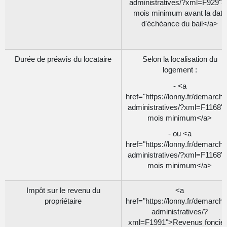
administratives/?xml=F929">
mois minimum avant la date
d'échéance du bail</a>
Durée de préavis du locataire
Selon la localisation du
logement :
- <a
href="https://lonny.fr/demarch
administratives/?xml=F1168"
mois minimum</a>
- ou <a
href="https://lonny.fr/demarch
administratives/?xml=F1168"
mois minimum</a>
Impôt sur le revenu du
<a
propriétaire
href="https://lonny.fr/demarch
administratives/?
xml=F1991">Revenus foncie