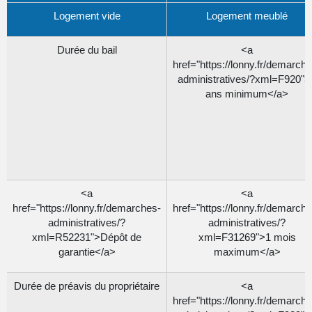
Logement vide
Logement meublé
Durée du bail
<a
href="https://lonny.fr/demarch
administratives/?xml=F920">
ans minimum</a>
<a
<a
href="https://lonny.fr/demarches-
href="https://lonny.fr/demarch
administratives/?
administratives/?
xml=R52231">Dépôt de
xml=F31269">1 mois
garantie</a>
maximum</a>
Durée de préavis du propriétaire
<a
href="https://lonny.fr/demarch