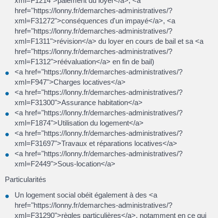
xml=F1214">paiement du loyer</a>, <a
href="https://lonny.fr/demarches-administratives/?
xml=F31272">conséquences d'un impayé</a>, <a
href="https://lonny.fr/demarches-administratives/?
xml=F1311">révision</a> du loyer en cours de bail et sa <a
href="https://lonny.fr/demarches-administratives/?
xml=F1312">réévaluation</a> en fin de bail)
<a href="https://lonny.fr/demarches-administratives/?
xml=F947">Charges locatives</a>
<a href="https://lonny.fr/demarches-administratives/?
xml=F31300">Assurance habitation</a>
<a href="https://lonny.fr/demarches-administratives/?
xml=F1874">Utilisation du logement</a>
<a href="https://lonny.fr/demarches-administratives/?
xml=F31697">Travaux et réparations locatives</a>
<a href="https://lonny.fr/demarches-administratives/?
xml=F2449">Sous-location</a>
Particularités
Un logement social obéit également à des <a
href="https://lonny.fr/demarches-administratives/?
xml=F31290">règles particulières</a>, notamment en ce qui