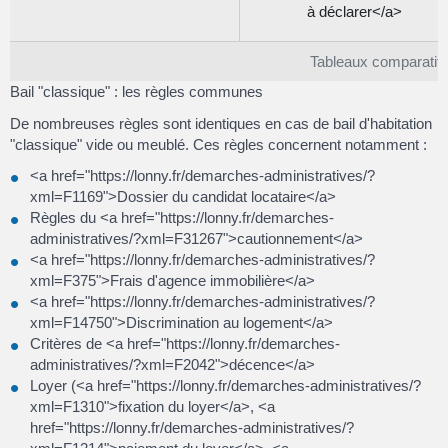
à déclarer</a>
Tableaux comparatif 
Bail "classique" : les règles communes
De nombreuses règles sont identiques en cas de bail d'habitation
"classique" vide ou meublé. Ces règles concernent notamment :
<a href="https://lonny.fr/demarches-administratives/?
xml=F1169">Dossier du candidat locataire</a>
Règles du <a href="https://lonny.fr/demarches-
administratives/?xml=F31267">cautionnement</a>
<a href="https://lonny.fr/demarches-administratives/?
xml=F375">Frais d'agence immobilière</a>
<a href="https://lonny.fr/demarches-administratives/?
xml=F14750">Discrimination au logement</a>
Critères de <a href="https://lonny.fr/demarches-
administratives/?xml=F2042">décence</a>
Loyer (<a href="https://lonny.fr/demarches-administratives/?
xml=F1310">fixation du loyer</a>, <a
href="https://lonny.fr/demarches-administratives/?