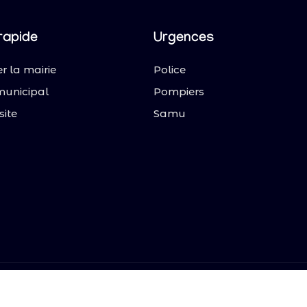
rapide
Urgences
r la mairie
Police
municipal
Pompiers
site
Samu
y. Tous droits réservés.
Mentions légales
|
Politique de co
protégé par reCAPTCHA et Google
Politique de confidentialité
et
Conditions d'utili